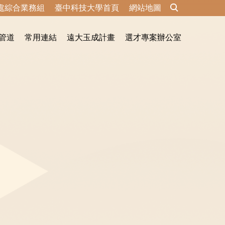
處綜合業務組
臺中科技大學首頁
網站地圖
管道
常用連結
遠大玉成計畫
選才專案辦公室