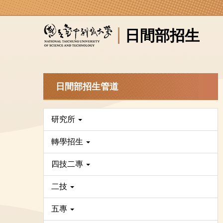
跳
到
日間部招生
主
要
內
容
區
日間部招生管道
研究所
轉學招生
四技二專
二技
五專