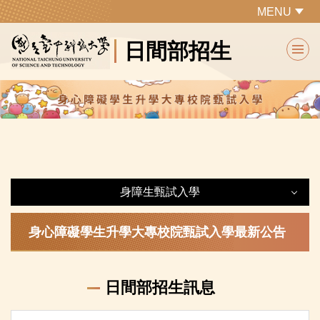
跳
MENU
到
日間部招生
主
要
內
容
區
身障生甄試入學
身障生甄試入學
身心障礙學生升學大專校院甄試入學最新公告
最新公告
日間部招生訊息
各系所特色及課程規劃