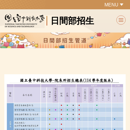
跳
MENU
到
日間部招生
主
要
內
容
區