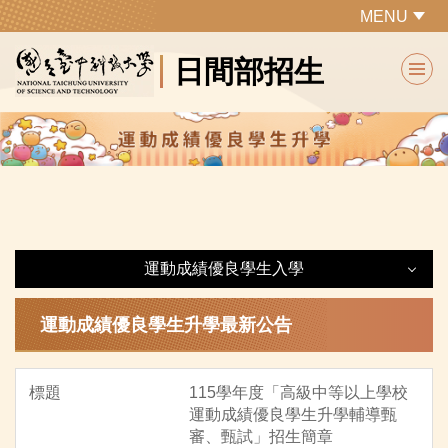
跳
MENU
到
日間部招生
主
要
內
容
區
運動成績優良學生入學
運動成績優良學生入學
運動成績優良學生升學最新公告
最新公告
115學年度「高級中等以上學校
運動成績優良學生升學輔導甄
各系所特色及課程規劃
審、甄試」招生簡章