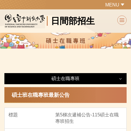
跳
MENU
到
日間部招生
主
要
內
容
區
碩士在職專班
碩士在職專班
碩士班在職專班最新公告
最新公告
第5梯次遞補公告-115碩士在職
專班招生
招生簡章