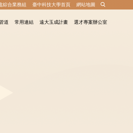
處綜合業務組
臺中科技大學首頁
網站地圖
管道
常用連結
遠大玉成計畫
選才專案辦公室