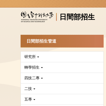
跳
到
日間部招生
主
要
內
容
區
日間部招生管道
研究所
轉學招生
四技二專
二技
五專