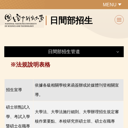
跳
MENU
到
日間部招生
主
要
內
容
區
日間部招生管道
※法規說明表格
日間部招生管道
研究所
依據各級相關學校來函簽辦或於媒體刊登相關宣
招生宣導
導。
轉學招生
碩士班甄試入
四技二專
大學法、大學法施行細則、大學辦理招生規定審
學、考試入學
核作業要點、本校研究所碩士班、碩士在職專
二技
暨碩士在職專