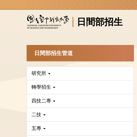
跳
到
日間部招生
主
要
內
容
區
日間部招生管道
研究所
轉學招生
四技二專
二技
五專