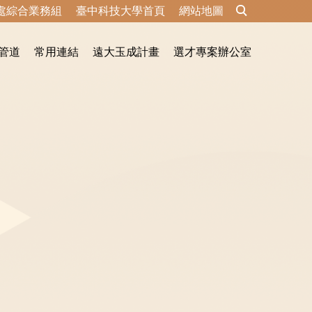
處綜合業務組
臺中科技大學首頁
網站地圖
管道
常用連結
遠大玉成計畫
選才專案辦公室