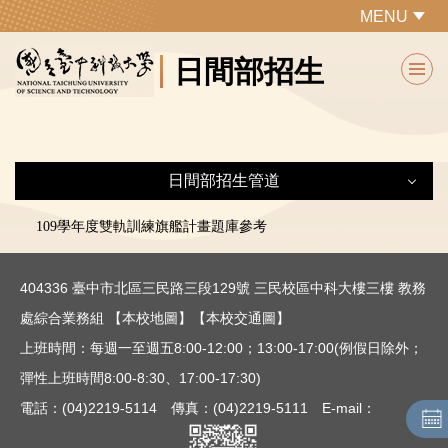
跳
MENU
到
日間部招生
主
要
內
容
區
日間部招生管道
日間部招生管道
109學年度雙軌訓練旗艦計畫題庫參考
404336 臺中市北區三民路三段129號 三民校區中科大樓三樓 教務
研究所
處綜合業務組
【本校地圖】
【本校交通圖】
轉學招生
上班時間：每週一至週五8:00-12:00；13:00-17:00(例假日除外；
彈性上班時間8:00-8:30、17:00-17:30)
四技二專
電話：(04)2219-5114 傳真：(04)2219-5111 E-mail：
二技