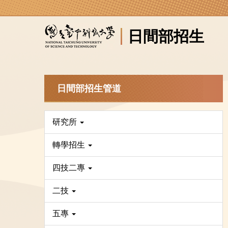
跳
到
日間部招生
主
要
內
容
區
日間部招生管道
研究所
轉學招生
四技二專
二技
五專