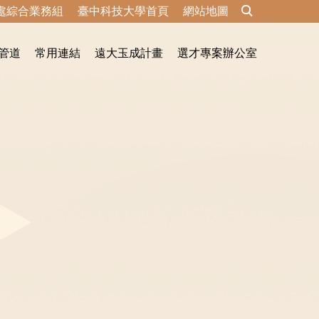
處綜合業務組
臺中科技大學首頁
網站地圖
管道
常用連結
遠大玉成計畫
選才專案辦公室