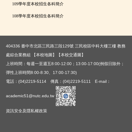
本校招生條件
109學年度本校招生各科簡介
招生重要日程
108學年度本校招生各科簡介
招生簡章
各系所招生相關資訊網
404336 臺中市北區三民路三段129號 三民校區中科大樓三樓 教務
聯合招生：主辦單位連結
處綜合業務組
【本校地圖】
【本校交通圖】
上班時間：每週一至週五8:00-12:00；13:00-17:00(例假日除外；
表件下載
彈性上班時間8:00-8:30、17:00-17:30)
歷年最低錄取分數
電話：(04)2219-5114 傳真：(04)2219-5111 E-mail：
通知單下載
academic51@nutc.edu.tw
資訊安全及隱私權政策