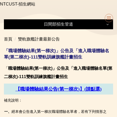
NTCUST-招生網站
跳
到
主
要
日間部招生管道
內
容
日間部招生管道
首頁
雙軌旗艦計畫最新公告
區
「職場體驗結果(第一梯次)」公告及「進入職場體驗名
研究所
單(第二梯次)-111雙軌訓練旗艦計畫招生
轉學招生
「
職場體驗結果(第一梯次)」公告及「進入職場體驗名單(第
二梯次)-111雙軌訓練旗艦計畫招生
四技二專
二技
【
職場體驗結果公告(第一梯次)】(請點選)
五專
補充說明：
一、
經本會公告進入第一梯次職場體驗名單者，若有下列情形之
其他入學管道