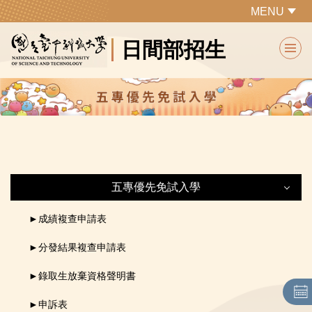
跳
MENU
到
日間部招生
主
要
內
容
區
五專優先免試入學
五專優先免試入學
►
成績
複查申請表
►
分發結果
複查申請表
最新公告
►
錄取生放棄資格聲明書
本校招生條件
►
申訴表