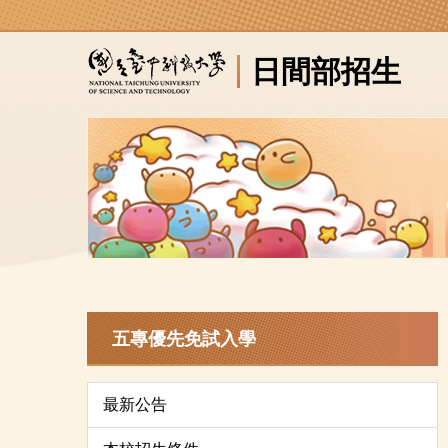
跳
到
日間部招生
主
要
內
容
區
五專優先免試入學
最新公告