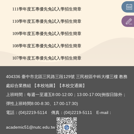
招生重要日程
111學年度五專優先免試入學招生簡章
招生簡章
110學年度五專優先免試入學招生簡章
各系所招生相關資訊網
109學年度五專優先免試入學招生簡章
108學年度五專優先免試入學招生簡章
聯合招生：主辦單位連結
107學年度五專優先免試入學招生簡章
表件下載
歷年最低錄取分數
404336 臺中市北區三民路三段129號 三民校區中科大樓三樓 教務
處綜合業務組
【本校地圖】
【本校交通圖】
通知單下載
上班時間：每週一至週五8:00-12:00；13:00-17:00(例假日除外；
彈性上班時間8:00-8:30、17:00-17:30)
電話：(04)2219-5114 傳真：(04)2219-5111 E-mail：
academic51@nutc.edu.tw