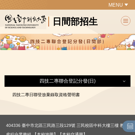
跳
MENU
到
日間部招生
主
要
內
容
區
四技二專聯合登記分發(日)
四技二專聯合登記分發(日)
四技二專日聯登放棄錄取資格聲明書
最新公告
404336 臺中市北區三民路三段129號 三民校區中科大樓三樓 教務
各系所特色及課程規劃
處綜合業務組
【本校地圖】
【本校交通圖】