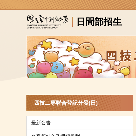
跳
到
日間部招生
主
要
內
容
區
四技二專聯合登記分發(日)
最新公告