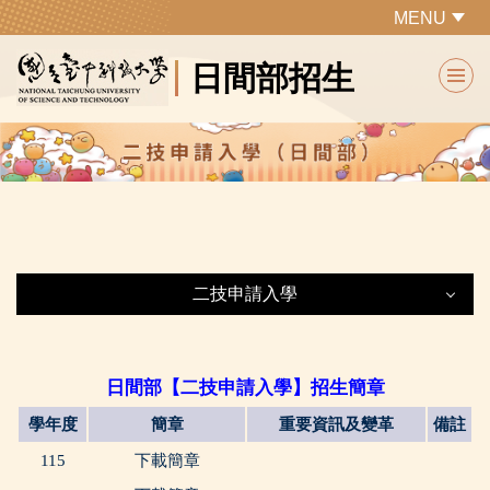
跳
MENU
到
日間部招生
主
要
內
容
區
二技申請入學
二技申請入學
日間部【二技申請入學】招生簡章
最新公告
學年度
簡章
重要資訊及變革
備註
115
下載簡章
下載報到通知單