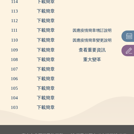
114
下載簡章
網路聲明放棄
113
下載簡章
歷年錄取標準/實際遞補情形
112
下載簡章
111
下載簡章
因應疫情簡章增訂說明
招生簡章
110
下載簡章
因應疫情簡章變更說明
二技各入學管道
109
下載簡章
查看重要資訊
108
下載簡章
重大變革
各系所特色及課程規劃
107
下載簡章
相關連結(外網)
106
下載簡章
105
下載簡章
104
下載簡章
103
下載簡章