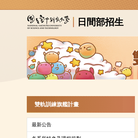
跳
到
日間部招生
主
要
內
容
區
雙軌訓練旗艦計畫
最新公告