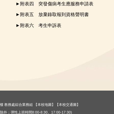
►
附表四 突發傷病考生應服務申請表
►
附表五 放棄錄取報到資格聲明書
►
附表六 考生申訴表
樓三樓 教務處綜合業務組
【本校地圖】
【本校交通圖】
外；彈性上班時間8:00-8:30、17:00-17:30)