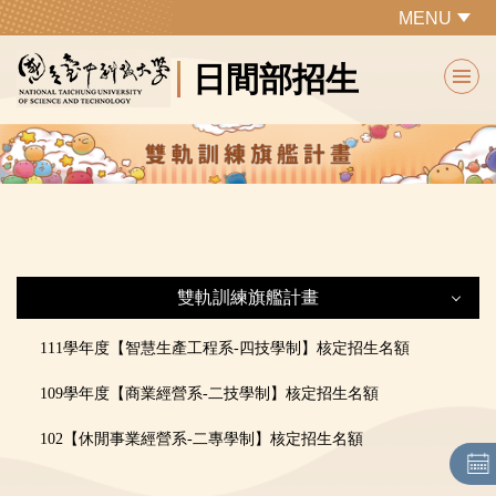
跳
MENU
到
日間部招生
主
要
內
容
區
雙軌訓練旗艦計畫
雙軌訓練旗艦計畫
111學年度【智慧生產工程系-四技學制】核定招生名額
109學年度【商業經營系-二技學制】核定招生名額
最新公告
102
【休閒事業經營系-二專學制】核定招生名額
各系所特色及課程規劃