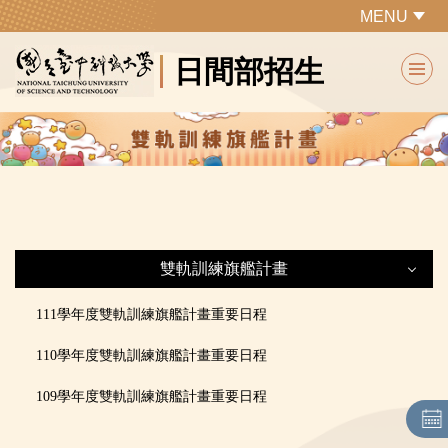
跳
MENU
到
日間部招生
主
要
內
容
區
雙軌訓練旗艦計畫
雙軌訓練旗艦計畫
111學年度雙軌訓練旗艦計畫重要日程
110學年度雙軌訓練旗艦計畫重要日程
最新公告
109學年度雙軌訓練旗艦計畫重要日程
各系所特色及課程規劃