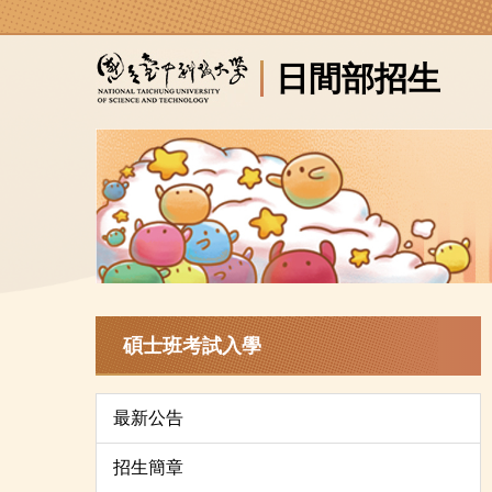
跳
到
日間部招生
主
要
內
容
區
碩士班考試入學
最新公告
招生簡章