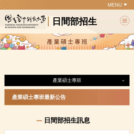
跳
MENU
到
日間部招生
主
要
內
容
區
產業碩士專班
產業碩士專班
產業碩士專班最新公告
最新公告
日間部招生訊息
各系所特色及課程規劃