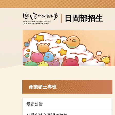
跳
到
日間部招生
主
要
內
容
區
產業碩士專班
最新公告