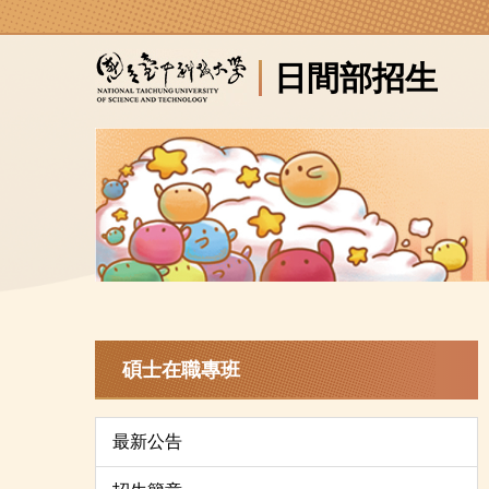
跳
到
日間部招生
主
要
內
容
區
碩士在職專班
最新公告