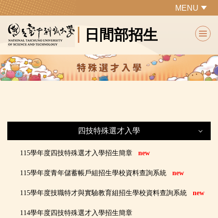
跳
MENU
到
日間部招生
主
要
內
容
區
四技特殊選才入學
四技特殊選才入學
115學年度四技特殊選才入學招生簡章
new
115學年度青年儲蓄帳戶組招生學校資料查詢系統
new
最新公告
115學年度技職特才與實驗教育組招生學校資料查詢系統
new
網路作業系統
114學年度四技特殊選才入學招生簡章