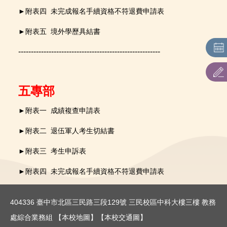
招生系(科)別名額
►
附表四 未完成報名手續資格不符退費申請表
►
附表五 境外學歷具結書
招生簡章
--------------------------------------------------------
招生重要日程
表件下載
五專部
歷年報名情形查詢
►
附表一
成績複查申請表
►
附表二
退伍軍人考生切結書
►
附表三 考生申訴表
►
附表四 未完成報名手續資格不符退費申請表
404336 臺中市北區三民路三段129號 三民校區中科大樓三樓 教務
處綜合業務組
【本校地圖】
【本校交通圖】