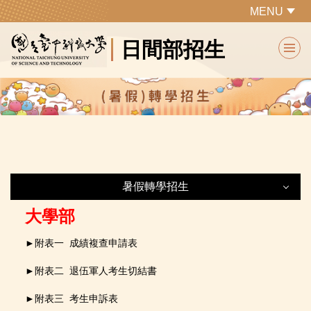
跳
MENU
到
日間部招生
主
要
內
容
區
暑假轉學招生
大學部
暑假轉學招生
►
附表一
成績複查申請表
最新公告
►
附表二
退伍軍人考生切結書
▶網路作業系統
►
附表三 考生申訴表