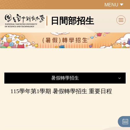
跳
MENU
到
日間部招生
主
要
內
容
區
暑假轉學招生
115學年第1學期 暑假轉學招生 重要日程
暑假轉學招生
最新公告
▶網路作業系統