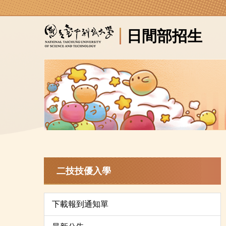
跳
到
日間部招生
主
要
內
容
區
二技技優入學
下載報到通知單