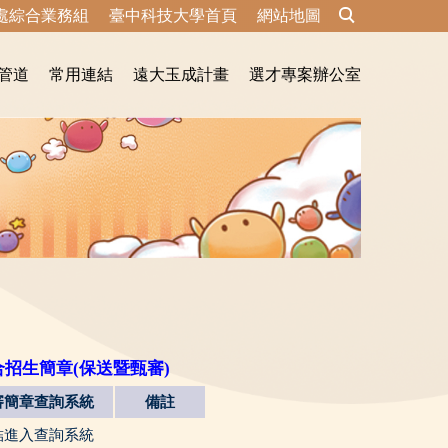
處綜合業務組
臺中科技大學首頁
網站地圖
管道
常用連結
遠大玉成計畫
選才專案辦公室
招生簡章(保送暨甄審)
審簡章查詢系統
備註
結進入查詢系統