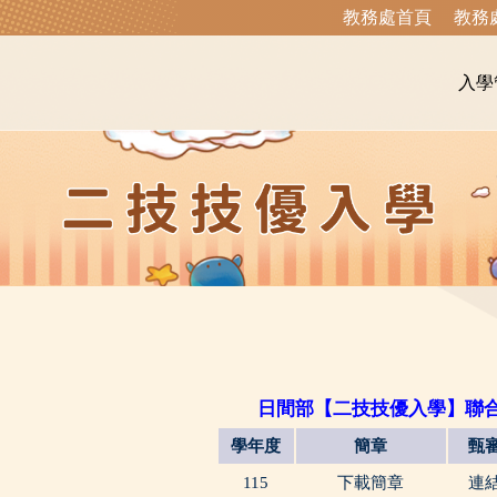
教務處首頁
教務
入學
日間部【二技技優入學】聯合
學年度
簡章
甄
115
下載簡章
連