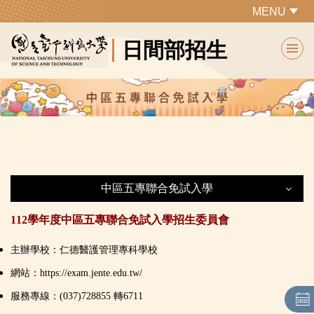
跳
MENU
到
日間部招生
主
要
內
容
區
中區五專聯合免試入學
112學年度中區五專聯合免試入學招生委員會
中區五專聯合免試入學
主辦學校：仁德醫護管理專科學校
最新公告
網站：
https://exam.jente.edu.tw/
服務專線：(037)728855 轉6711
各系所特色及課程規劃