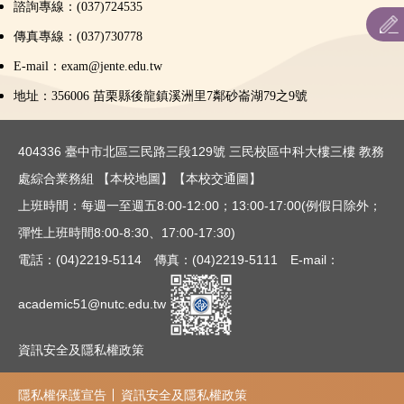
諮詢專線：(037)724535
本校招生條件
傳真專線：(037)730778
招生簡章
E-mail：exam@jente.edu.tw
地址：356006
苗栗縣後龍鎮溪洲里7鄰砂崙湖79之9號
招生重要日程
考生成績或通知單下載
404336 臺中市北區三民路三段129號 三民校區中科大樓三樓 教務
處綜合業務組
【本校地圖】
【本校交通圖】
相關法規
上班時間：每週一至週五8:00-12:00；13:00-17:00(例假日除外；
表件下載
彈性上班時間8:00-8:30、17:00-17:30)
電話：(04)2219-5114 傳真：(04)2219-5111 E-mail：
聯合招生：主辦單位連結
academic51@nutc.edu.tw
歷年最低錄取分數
資訊安全及隱私權政策
隱私權保護宣告
資訊安全及隱私權政策