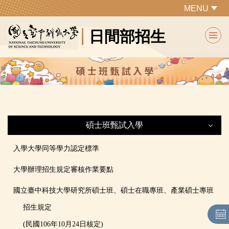
跳
MENU
到
日間部招生
主
要
內
容
區
碩士班甄試入學
碩士班甄試入學
入學大學同等學力認定標準
大學辦理招生規定審核作業要點
最新公告
國立臺中科技大學研究所碩士班、碩士在職專班、產業碩士專班
▶網路作業系統
招生規定
(民國106年10月24日核定)
招生名額