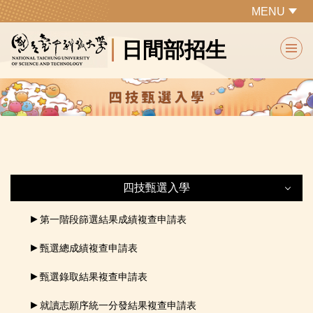
跳
MENU
到
日間部招生
主
要
內
容
區
四技甄選入學
四技甄選入學
►
第一階段篩選結果成績複查申請表
►
甄選總成績複查申請表
最新公告
►
甄選錄取結果複查申請表
第二階段：網路作業系統
►
就讀志願序統一分發結果複查申請表