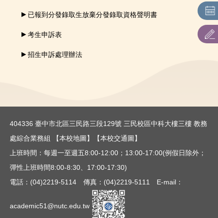
各系所特色及課程規劃
►
已報到分發錄取生放棄分發錄取資格聲明書
本校招生名額及條件查詢
►
考生申訴表
►
聯合招生：主辦單位連結
招生申訴處理辦法
招生簡章
表件下載
考古題
404336 臺中市北區三民路三段129號 三民校區中科大樓三樓 教務
處綜合業務組
【本校地圖】
【本校交通圖】
最低錄取標準查詢
上班時間：每週一至週五8:00-12:00；13:00-17:00(例假日除外；
彈性上班時間8:00-8:30、17:00-17:30)
電話：(04)2219-5114 傳真：(04)2219-5111 E-mail：
academic51@nutc.edu.tw