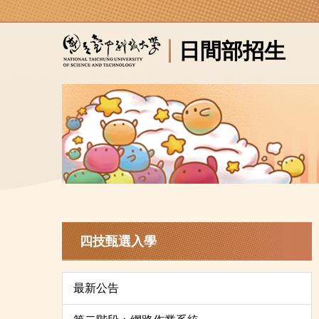
跳
到
日間部招生
主
要
內
容
區
四技甄選入學
最新公告