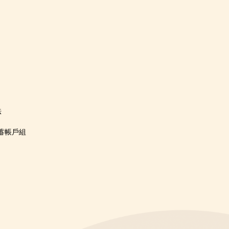
法
蓄帳戶組