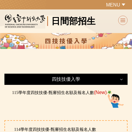
跳
MENU
到
日間部招生
主
要
內
容
區
四技技優入學
四技技優入學
(New)
115學年度四技技優-甄審招生名額及報名人數
最新公告
第二階段：網路作業系統
114學年度四技技優-甄審招生名額及報名人數