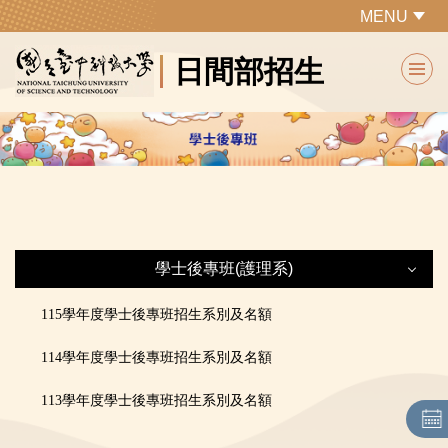
跳
MENU
到
日間部招生
主
要
內
容
區
學士後專班(護理系)
學士後專班(護理系)
1
15學年度學士後專班招生系別及名額
1
14學年度學士後專班招生系別及名額
最新消息
1
13學年度學士後專班招生系別及名額
招生重要日程