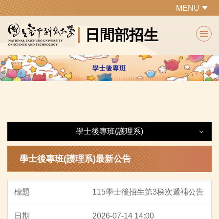
跳
MENU
到
日間部招生
主
要
內
容
區
學士後專班(護理系)
學士後專班(護理系)
學士後專班(護理系)最新公告
最新消息
115學士後招生第3梯次遞補公告
招生重要日程
2026-07-14 14:00