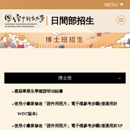
跳
MENU
到
日間部招生
主
要
內
容
區
博士班
博士班
應屆畢業生學歷證明切結書
►
使用小畫家修改「證件用照片」電子檔參考步驟(僅適用於
►
最新公告
WIN7版本)
網路作業系統
使用小畫家修改「證件用照片」電子檔參考步驟(僅適用於XP
►