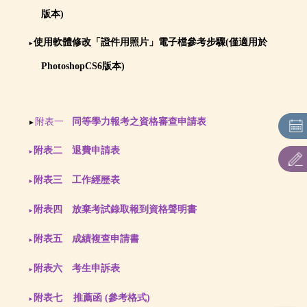
版本)
招生簡章
使用軟體修改「證件用照片」電子檔參考步驟(僅適用於
招生系所及名額
►
PhotoshopCS6版本)
招生重要日程
表件下載
附表一
同等學力報考之資格審查申請表
►
附表二 退費申請表
►
附表三 工作經歷表
►
附表四 放棄考試錄取報到資格聲明書
►
附表五 成績複查申請書
►
附表六 考生申訴表
►
附表七 推薦函 (參考格式)
►