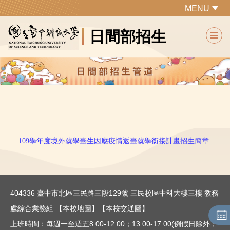
跳
MENU
到
日間部招生
主
要
內
容
區
109學年度境外就學臺生因應疫情返臺就學銜接計畫招生簡章
404336 臺中市北區三民路三段129號 三民校區中科大樓三樓 教務
處綜合業務組
【本校地圖】
【本校交通圖】
上班時間：每週一至週五8:00-12:00；13:00-17:00(例假日除外；