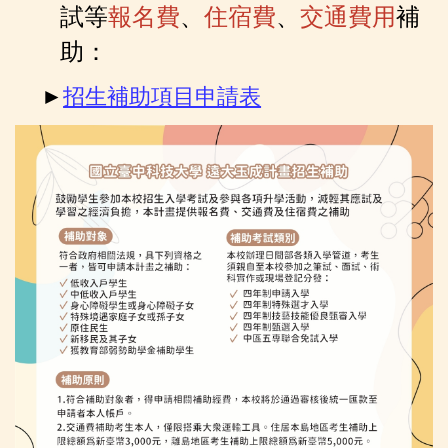
試等
報名費
、
住宿費
、
交通費用
補
遠大玉成計畫補助對象
助：
聯絡我們
►
招生補助項目申請表
各系(科)所招生相關資訊網
相關法規