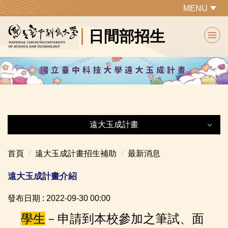
跳
MENU
到
日間部招生
主
要
內
容
區
遠大玉成計畫
遠大玉成計畫
首頁
遠大玉成計畫招生補助
最新消息
最新消息
遠大玉成計畫介紹
表件下載
發布日期 :
2022-09-30 00:00
學生
－申請到本校參加之筆試、面
遠大玉成計畫介紹