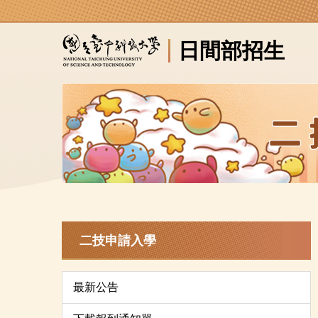
跳
到
日間部招生
主
要
內
容
區
二技申請入學
最新公告