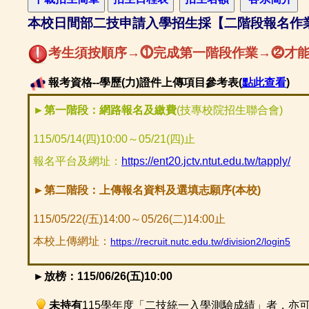
本校日間部二技申請入學招生採【二階段報名作
考生須按順序→⓵完成第一階段作業→⓶才
報考資格--學歷(力)證件上傳項目參考表(
點此查看
)
►第一階段：網路報名及繳費
(技專校院招生聯合會)
115/05/14(四)10:00～05/21(四)止
報名平台及網址：
https://ent20.jctv.ntut.edu.tw/tapply/
►第二階段：上傳報名資料及選填志願序(本校)
115/05/22(/五)14:00～05/26(二)14:00止
本校上傳網址：
https://recruit.nutc.edu.tw/division2/login5
►放榜：115/06/26(五)10:00
未持有
115學年度「二技統一入學測驗成績」者，亦