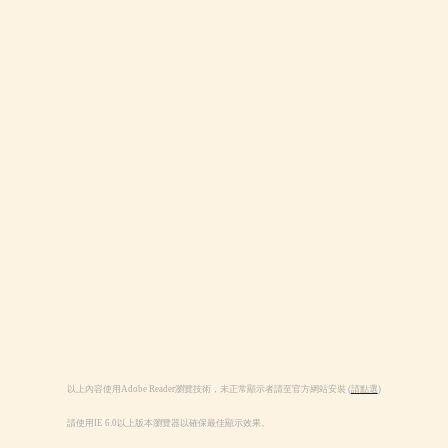
以上內容使用Adobe Reader瀏覽技術，未正常顯示者請至官方網站安裝 (
請點選
)
請使用IE 6.0以上版本瀏覽器以確保最佳顯示效果。