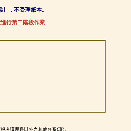
業】，
不受理紙本。
能進行第二階段作業
可報考
護理系以外之其他
各系(班)。