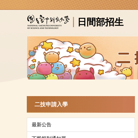
跳
到
日間部招生
主
要
內
容
區
二技申請入學
最新公告