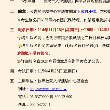
一、115學年度「二技統一入學測驗」簡章及報名相關資
二、
簡章
：
公告於測驗中心官網並開放
下載PDF檔
。本校
※考生務必詳閱簡章內有關試務時程、作業規定及試
三、
報名日期
：
114年11月26日(星期三)上午9時～114年
考生報名前，應先行查詢所欲就讀之二技目標校系
考生報名期間內須完成：(1)報名資料登錄(2)上傳
逾期概不受理報名。
詳細報名資訊請查看簡章及主辦單位官網公告。
四、考試日期：115年4月26日(星期日)
五、主辦單位：技專校院入學測驗中心基金會
網址：
https://www.tcte.edu.tw
電話：05-5379000 轉 300 或 600
傳真：005-5376741