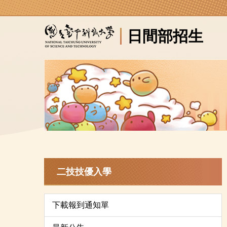
跳
到
日間部招生
主
要
內
容
區
二技技優入學
下載報到通知單