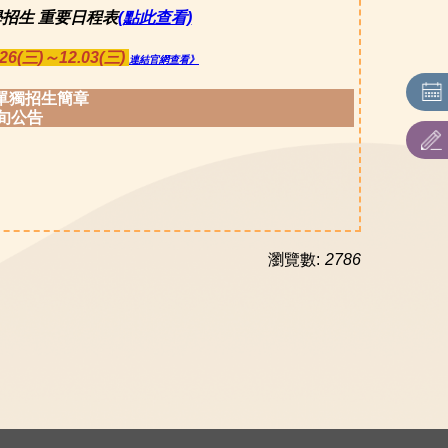
招生 重要日程表
(點此查看)
(三)～12.03(三)
連結官網查看》
單獨招生簡章
中旬公告
瀏覽數:
2786