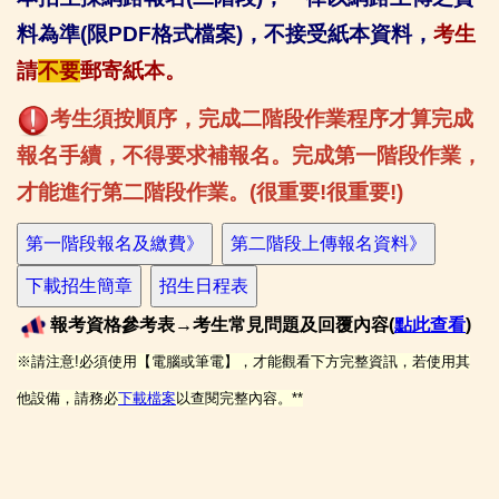
網路聲明放棄
料為準(限PDF格式檔案)，不接受紙本資料，
考生
請
不要
郵寄紙本。
歷年錄取標準/實際遞補情形
考生須按順序，完成二階段作業程序才算完成
招生簡章
報名手續，不得要求補報名。完成第一階段作業，
二技各入學管道
才能進行第二階段作業。(很重要!很重要!)
各系所特色及課程規劃
相關連結(外網)
報考資格參考表→考生常見問題及回覆內容(
點此查看
)
※請注意!必須使用【電腦或筆電】，才能觀看下方完整資訊，若使用其
他設備，請務必
下載檔案
以查閱完整內容。**