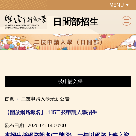
跳
MENU
到
日間部招生
主
要
內
容
區
二技申請入學
二技申請入學
首頁
二技申請入學最新公告
【開放網路報名】-115二技申請入學招生
最新公告
發布日期 :
2026-05-14 00:00
下載報到通知單
本招生採網路報名(二階段)，一律以網路上傳之資