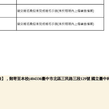
表】
，
郵寄
至本校(404336臺中市北區三民路三段129號 國立臺